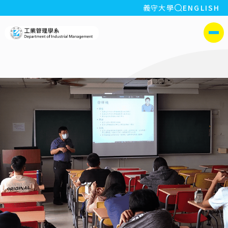
全站搜索
義守大學
ENGLISH
:::
義守大學工業管理學系(所)
側選單