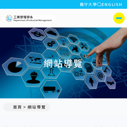
全站搜索
義守大學
ENGLISH
:::
義守大學工業管理學系(所)
側選單
網站導覽
:::
首頁
網站導覽