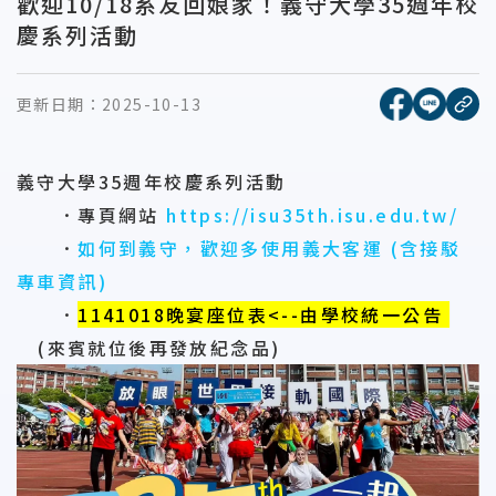
歡迎10/18系友回娘家！義守大學35週年校
慶系列活動
[另開新視窗
[另開
更新日期：
2025-10-13
複
義守大學35週年校慶系列活動
．專頁網站
https://isu35th.isu.edu.tw/
．
如何到義守，歡迎多使用義大客運 (含
接駁
專車資訊)
．
1141018晚宴座位表<--由學校統一公告
(來賓就位後再發放紀念品)