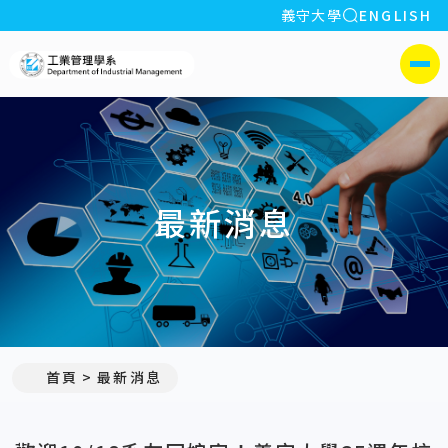
全站搜索
義守大學
ENGLISH
:::
義守大學工業管理學系(所)
側選單
最新消息
:::
首頁
最新消息